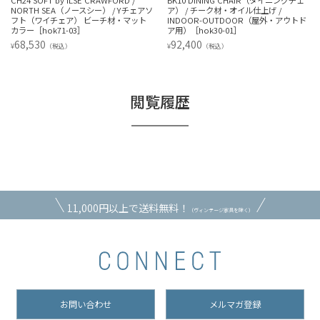
CH24 SOFT by ILSE CRAWFORD /
BK10 DINING CHAIR（ダイニングチェ
NORTH SEA（ノースシー） / Yチェアソ
ア） / チーク材・オイル仕上げ /
フト（ワイチェア） ビーチ材・マット
INDOOR-OUTDOOR（屋外・アウトド
カラー［hok71-03］
ア用）［hok30-01］
68,530
92,400
¥
¥
（税込）
（税込）
閲覧履歴
11,000円以上で送料無料！
（ヴィンテージ家具を除く）
お問い合わせ
メルマガ登録