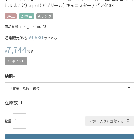
しままこと） april（アプリール） キャニスター / ピンク 03
SALE
即納品
Aランク
商品番号
april_cani-out03
9,680
通常販売価格
¥
のところ
7,744
¥
税込
70
ポイント
納期
在庫数
1
お気に入りに登録する