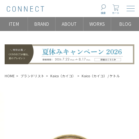
Togg
検索
カート
ITEM
BRAND
ABOUT
WORKS
BLOG
HOME
ブランドリスト
Kaico（カイコ）
Kaico（カイコ） / ケトル