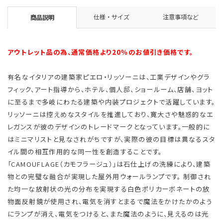
仕様・サイズ
注意事項など
商品説明
アウトレット品の為、通常価格より20％のお値引き価格です。
有名なイタリアの建築家ピエロ・リッソーニは、工業デザインやグラ
フィック、アート指導から、ホテル、個人邸、ショールーム、店舗、ヨット
に至るまで多岐にわたる建築や内装プロジェクトで活躍しています。
リッソーニは控えめなスタイルを推進しており、寛大さや魅惑的なエ
レガンスが彼のデザインのトレードマークとなっています。一般的に
はミニマリストと見なされがちですが、実際の彼の目標は異なるスタ
イル間の相互作用的な同一性を創造することです。
「CAMOUFLAGE（カモフラージュ）」は石仕上げの洗練により、建築
物との完璧な融合が実現した屋外用ウォールランプです。 制御され
た均一な放射状の光の分布を実現する白色ポリカーボネートの放
物面反射鏡が使用され、電気を消すとまるで魔法をかけたかのよう
にランプが消え、電気をつけると、また魔法のように、見えるのは光