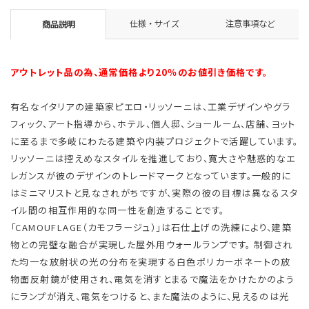
仕様・サイズ
注意事項など
商品説明
アウトレット品の為、通常価格より20％のお値引き価格です。
有名なイタリアの建築家ピエロ・リッソーニは、工業デザインやグラ
フィック、アート指導から、ホテル、個人邸、ショールーム、店舗、ヨット
に至るまで多岐にわたる建築や内装プロジェクトで活躍しています。
リッソーニは控えめなスタイルを推進しており、寛大さや魅惑的なエ
レガンスが彼のデザインのトレードマークとなっています。一般的に
はミニマリストと見なされがちですが、実際の彼の目標は異なるスタ
イル間の相互作用的な同一性を創造することです。
「CAMOUFLAGE（カモフラージュ）」は石仕上げの洗練により、建築
物との完璧な融合が実現した屋外用ウォールランプです。 制御され
た均一な放射状の光の分布を実現する白色ポリカーボネートの放
物面反射鏡が使用され、電気を消すとまるで魔法をかけたかのよう
にランプが消え、電気をつけると、また魔法のように、見えるのは光