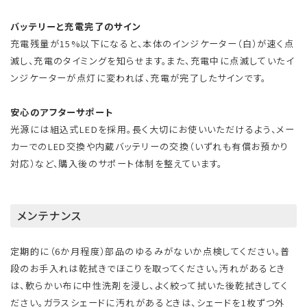
バッテリーと充電完了のサイン
充電残量が15%以下になると、本体のインジケーター（白）が速く点
滅し、充電のタイミングを知らせます。また、充電中に点滅していたイ
ンジケーターが点灯に変われば、充電が完了したサインです。
安心のアフターサポート
光源には組込式LEDを採用。長く大切にお使いいただけるよう、メー
カーでのLED交換や内蔵バッテリーの交換（いずれも有償お預かり
対応）など、購入後のサポート体制を整えています。
メンテナンス
定期的に（6か月程度）部品のゆるみがないか点検してください。普
段のお手入れは乾拭きでほこりを取ってください。汚れがあるとき
は、軟らかい布に中性洗剤を浸し、よく絞って拭いた後乾拭きしてく
ださい。ガラスシェードに汚れがあるときは、シェードを1枚ずつ外