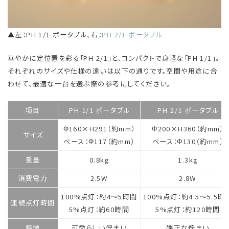
▲左：PH 1/1 ポータブル、右：
PH 2/1 ポータブル
華やかに定位置を彩る「PH 2/1」と、コンパクトで身軽な「PH 1/1」。
それぞれのサイズや仕様の違いは以下の通りです。空間や用途に合
わせて、最適な一台を選ぶ際の参考にしてください。
項目
PH 1/1 ポータブル
PH 2/1 ポータブル
Φ160×H291（約mm）
Φ200×H360（約mm）
サイズ
ベース：Φ117（約mm）
ベース：Φ130（約mm）
重量
0.8kg
1.3kg
消費電力
2.5W
2.8W
100%点灯：約4〜5時間
100%点灯：約4.5〜5.5時
連続点灯時間
5%点灯：約60時間
5%点灯：約120時間
特徴
可愛らしい佇まい
端正な佇まい