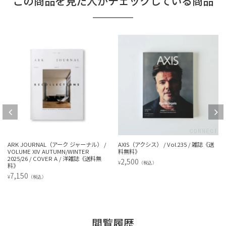
この商品を見た人がチェックしている商品
ARK JOURNAL（アーク ジャーナル） /
AXIS（アクシス） / Vol.235 / 雑誌《送
VOLUME XIV AUTUMN/WINTER
料無料》
2025/26 / COVER A / 洋雑誌《送料無
2,500
¥
（税込）
料》
7,150
¥
（税込）
閲覧履歴