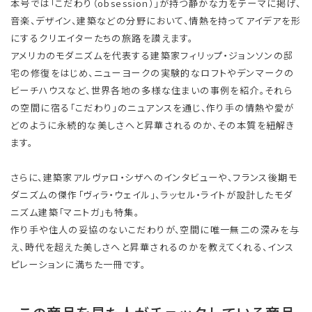
本号では「こだわり（obsession）」が持つ静かな力をテーマに掲げ、
音楽、デザイン、建築などの分野において、情熱を持ってアイデアを形
にするクリエイターたちの旅路を讃えます。
アメリカのモダニズムを代表する建築家フィリップ・ジョンソンの邸
宅の修復をはじめ、ニューヨークの実験的なロフトやデンマークの
ビーチハウスなど、世界各地の多様な住まいの事例を紹介。それら
の空間に宿る「こだわり」のニュアンスを通じ、作り手の情熱や愛が
どのように永続的な美しさへと昇華されるのか、その本質を紐解き
ます。
さらに、建築家アルヴァロ・シザへのインタビューや、フランス後期モ
ダニズムの傑作「ヴィラ・ウェイル」、ラッセル・ライトが設計したモダ
ニズム建築「マニトガ」も特集。
作り手や住人の妥協のないこだわりが、空間に唯一無二の深みを与
え、時代を超えた美しさへと昇華されるのかを教えてくれる、インス
ピレーションに満ちた一冊です。