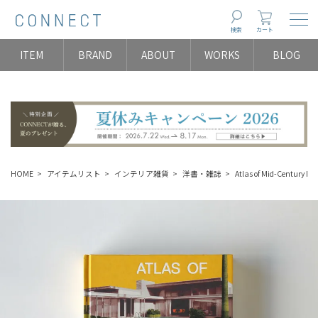
Togg
検索
カート
ITEM
BRAND
ABOUT
WORKS
BLOG
HOME
アイテムリスト
インテリア雑貨
洋書・雑誌
Atlas of Mid-Cen