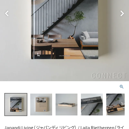
Japandi Living（ジャパンディ リビング） / Laila Rietbergen（ライ