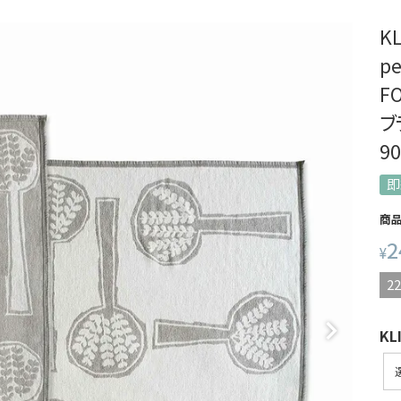
K
p
F
ブ
9
即
商
2
¥
22
K