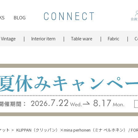
KS
BLOG
会員
Vintage
Interior item
Table ware
Fabric
C
ケット
KLIPPAN（クリッパン）×mina perhonen（ミナ ペルホネン） / F