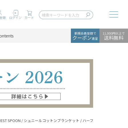
Toggle
登録
ログイン
カート
新規会員登録で
11,000円以上で
ontents
クーポン
送料無料
進呈
OREST SPOON / シュニールコットンブランケット / ハーフサイズ / 90×140cm