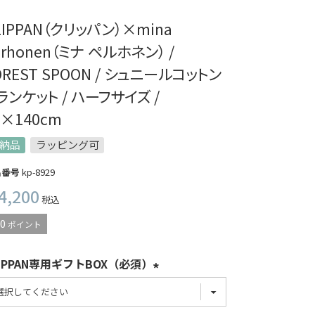
LIPPAN（クリッパン）×mina
erhonen（ミナ ペルホネン） /
OREST SPOON / シュニールコットン
ランケット / ハーフサイズ /
0×140cm
納品
ラッピング可
品番号
kp-8929
4,200
税込
0
ポイント
LIPPAN専用ギフトBOX（必須）