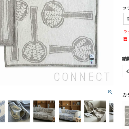
ラ
ラ
面
納
カ