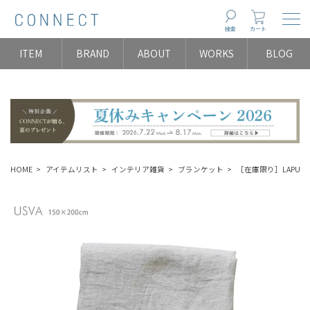
Togg
検索
カート
ITEM
BRAND
ABOUT
WORKS
BLOG
HOME
アイテムリスト
インテリア雑貨
ブランケット
［在庫限り］LAPUAN 