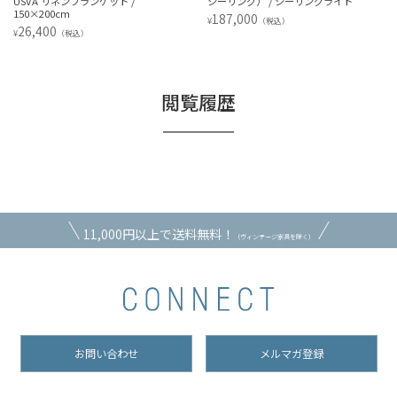
USVA リネンブランケット /
シーリング） / シーリングライト
150×200cm
187,000
¥
（税込）
26,400
¥
（税込）
閲覧履歴
11,000円以上で送料無料！
（ヴィンテージ家具を除く）
お問い合わせ
メルマガ登録