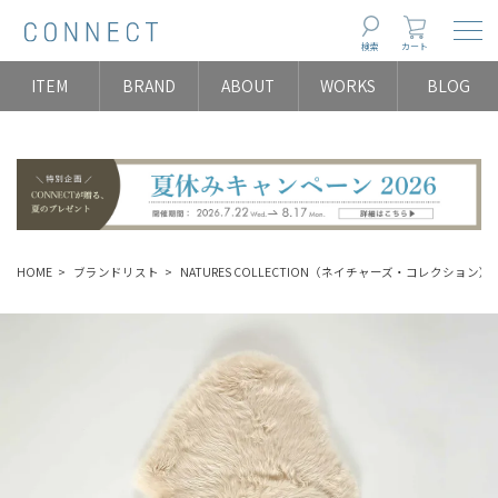
Togg
検索
カート
ITEM
BRAND
ABOUT
WORKS
BLOG
HOME
ブランドリスト
NATURES COLLECTION（ネイチャーズ・コレクション）