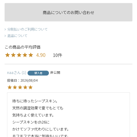
商品についてのお問い合わせ
分割払いのご利用について
返品について
4.90
10
naa
1
非公開
購入者
投稿日
2026/08/04
待ちに待ったシープスキン。

天然の調湿効果で夏でもとても

気持ちよく使えています。

シープスキンをch26に

かけてソファ代わりにしています。

モフモフで本当に気持ちいいです。
