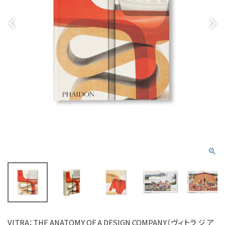
VITRA：THE ANATOMY OF A DESIGN COMPANY（ヴィトラ ジ ア