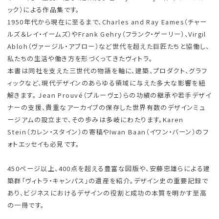
ック）による作品集です。
1950年代から現在に至るまで、Charles and Ray Eames（チャー
ルズ＆レイ・イームズ）やFrank Gehry（フランク・ゲーリー）、Virgil
Abloh（ヴァージル・アブロー）など世代を超えた巨匠たちと協働し、
私たちの生活や働き方を形づくってきたヴィトラ。
本書は同社を支えた三世代の物語を軸に、建築、プロダクト、グラフ
ィックなど、現代デザインのあらゆる領域に与えた多大な影響を紐
解きます。 Jean Prouvé（プルーヴェ）らの功績の継承や若手デザイ
ナーの支援、貴重なアーカイブの保存した世界有数のデザインミュ
ージアムの設立まで、その歩みは多岐にわたります。Karen
Stein（カレン・スタイン）の寄稿やIwan Baan（イワン・バーン）のフ
ォトエッセイも必見です。
450ページ以上、400点を超える豊富な図版や、安藤忠雄らによる建
築群「ヴィトラ・キャンパス」の遺産を紹介。デザイン史の重要記録で
あり、ビジネスにおけるデザインの役割と成功の本質を明かす至高
の一冊です。