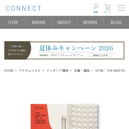
Togg
検索
カート
ITEM
BRAND
ABOUT
WORKS
BLOG
HOME
アイテムリスト
インテリア雑貨
洋書・雑誌
VITRA：THE ANATOM