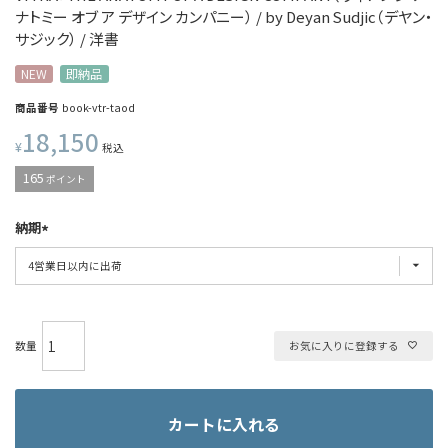
ナトミー オブ ア デザイン カンパニー） / by Deyan Sudjic（デヤン・
サジック） / 洋書
NEW
即納品
商品番号
book-vtr-taod
18,150
¥
税込
165
ポイント
納期
お気に入りに登録する
カートに入れる