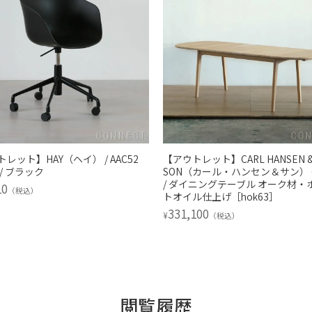
レット】HAY（ヘイ） / AAC52
【アウトレット】CARL HANSEN 
/ ブラック
SON（カール・ハンセン＆サン） C
/ ダイニングテーブル オーク材・
10
（税込）
トオイル仕上げ［hok63］
331,100
¥
（税込）
閲覧履歴