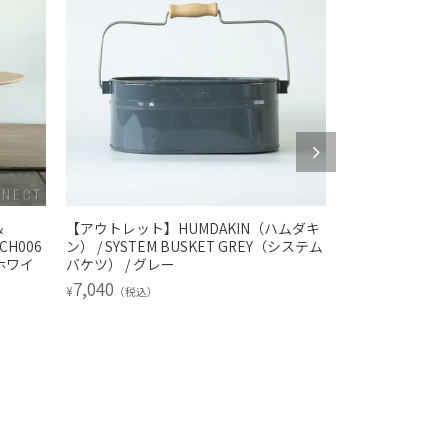
&
【アウトレット】HUMDAKIN（ハムダキ
【アウトレット】A
H006
ン） / SYSTEM BUSKET GREY（システム
ーキテクトメイド） 
ホワイ
バケツ） / グレー
ュラル
7,040
16,335
¥
¥
（税込）
（税込）