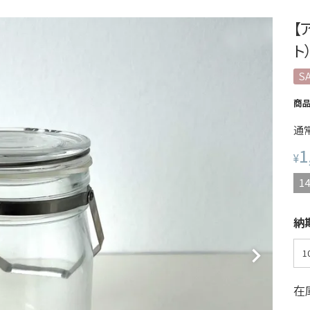
【
ト
S
商
通
1
¥
14
納
在