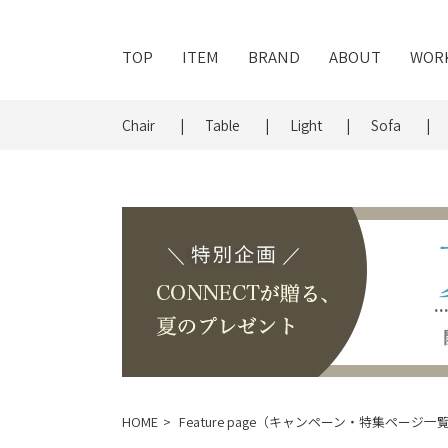
TOP
ITEM
BRAND
ABOUT
WOR
Chair
Table
Light
Sofa
HOME
Feature page（キャンペーン・特集ページ一