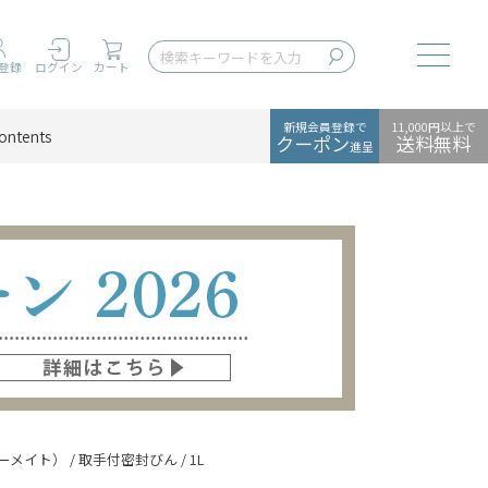
Toggle
登録
ログイン
カート
新規会員登録で
11,000円以上で
ontents
クーポン
送料無料
進呈
ーメイト） / 取手付密封びん / 1L