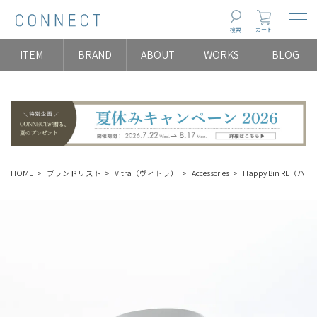
Togg
検索
カート
ITEM
BRAND
ABOUT
WORKS
BLOG
HOME
ブランドリスト
Vitra（ヴィトラ）
Accessories
Happy Bin RE（ハ