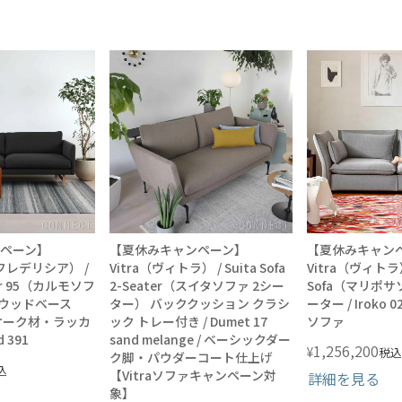
ペーン】
【夏休みキャンペーン】
【夏休みキャン
A（フレデリシア） /
Vitra（ヴィトラ） / Suita Sofa
Vitra（ヴィトラ） 
ter 95（カルモソフ
2-Seater（スイタソファ 2シー
Sofa（マリポサソ
）ウッドベース
ター） バッククッション クラシ
ーター / Iroko 02 
 / オーク材・ラッカ
ック トレー付き / Dumet 17
ソファ
 391
sand melange / ベーシックダー
1,256,200
¥
税込
ク脚・パウダーコート仕上げ
込
【Vitraソファキャンペーン対
詳細を見る
象】