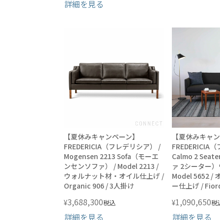
詳細を見る
【夏休みキャンペーン】
【夏休みキャン
FREDERICIA（フレデリシア） /
FREDERICI
Mogensen 2213 Sofa（モーエ
Calmo 2 Sea
ンセンソファ） / Model 2213 /
ァ 2シーター
ウォルナット材・オイル仕上げ /
Model 5652
Organic 906 / 3人掛け
ー仕上げ / Fiord
3,688,300
1,090,650
¥
¥
税込
税
詳細を見る
詳細を見る