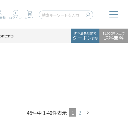
Toggle
登録
ログイン
カート
新規会員登録で
11,000円以上で
ontents
クーポン
送料無料
進呈
1
2
45
件中
1
-
40
件表示