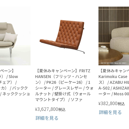
ペーン】
【夏休みキャンペーン】FRITZ
【夏休みキャン
） / Slow
HANSEN（フリッツ・ハンセ
Karimoku C
チェア） /
ン） / PK26（ピーケー26） / 1
ス） / AZABU HI
ッカ） / バックク
シーター / グレースレザー / ウォ
A-S02 / ASHIZ
 / ネッククッショ
ルナット / 壁掛け式（ウォール
ーター / Moss 0
マウントタイプ） / ソファ
382,800
¥
税込
3,627,800
¥
税込
詳細を見る
詳細を見る