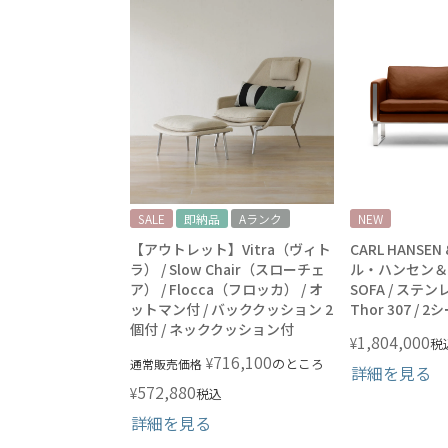
SALE
即納品
Aランク
NEW
【アウトレット】Vitra（ヴィト
CARL HANSE
ラ） / Slow Chair（スローチェ
ル・ハンセン＆サン
ア） / Flocca（フロッカ） / オ
SOFA / ステ
ットマン付 / バッククッション 2
Thor 307 /
個付 / ネッククッション付
1,804,000
¥
税
716,100
¥
のところ
通常販売価格
詳細を見る
572,880
¥
税込
詳細を見る