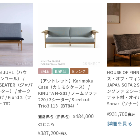
SALE
即納品
Bランク
NN JUHL（ハウ
HOUSE OF FIN
ンユール） /
ス・オブ・フィン
【アウトレット】Karimoku
2 SEATER（ジャパ
JAPAN SOFA 2
Case（カリモクケース） /
ター） / オーク
ンソファ ２シータ
KINUTA N-S01 / ノームソファ
/ Fiord 2（フ
ナット材・オイル
220 / 3シーター/ Steelcut
・782
Sonar（ソナー）
Trio3 113（B784）'
931,700
¥
税込
484,000
¥
通常価格（旧価格）
詳細を見る
のところ
387,200
¥
税込