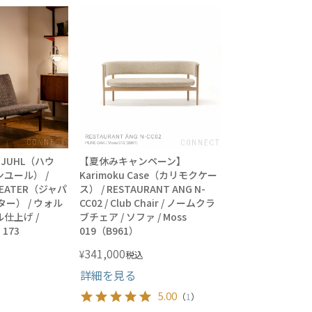
N JUHL（ハウ
【夏休みキャンペーン】
ユール） /
Karimoku Case（カリモクケー
 SEATER（ジャパ
ス） / RESTAURANT ANG N-
ー） / ウォル
CC02 / Club Chair / ノームクラ
仕上げ /
ブチェア / ソファ / Moss
173
019（B961）
341,000
¥
税込
詳細を見る
5.00
（
1
）