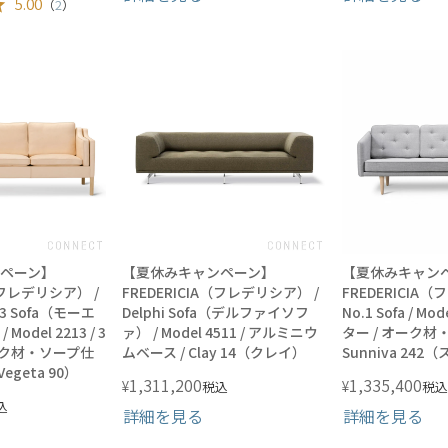
5.00
（
2
）
ペーン】
【夏休みキャンペーン】
【夏休みキャン
A（フレデリシア） /
FREDERICIA（フレデリシア） /
FREDERICIA
13 Sofa（モーエ
Delphi Sofa（デルファイソフ
No.1 Sofa / Mod
odel 2213 / 3
ァ） / Model 4511 / アルミニウ
ター / オーク材
ーク材・ソープ仕
ムベース / Clay 14（クレイ）
Sunniva 242
egeta 90）
1,311,200
1,335,400
¥
¥
税込
税込
込
詳細を見る
詳細を見る