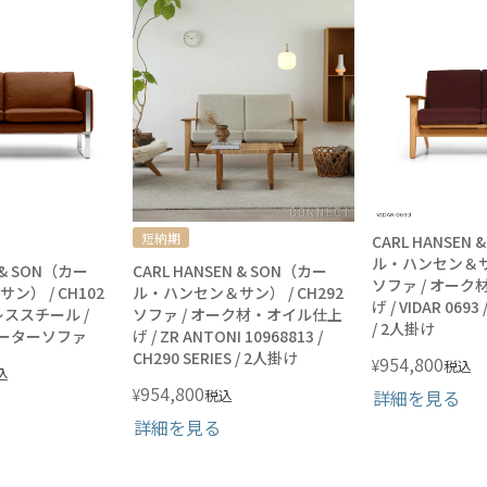
短納期
CARL HANSEN
ル・ハンセン＆サン
N & SON（カー
CARL HANSEN & SON（カー
ソファ / オー
） / CH102
ル・ハンセン＆サン） / CH292
げ / VIDAR 0693 
ンレススチール /
ソファ / オーク材・オイル仕上
/ 2人掛け
 2シーターソファ
げ / ZR ANTONI 10968813 /
CH290 SERIES / 2人掛け
954,800
¥
税込
込
954,800
¥
税込
詳細を見る
詳細を見る