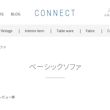
KS
BLOG
会員
Vintage
Interior item
Table ware
Fabric
C
ファ
ベーシックソファ
レビュー順