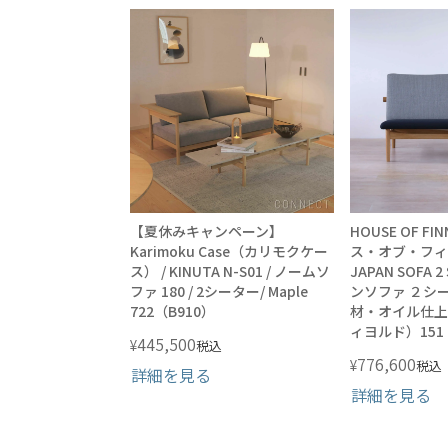
【夏休みキャンペーン】
HOUSE OF FI
Karimoku Case（カリモクケー
ス・オブ・フィ
ス） / KINUTA N-S01 / ノームソ
JAPAN SOFA 
ファ 180 / 2シーター/ Maple
ンソファ ２シー
722（B910）
材・オイル仕上げ 
ィヨルド）151
445,500
¥
税込
776,600
¥
税込
詳細を見る
詳細を見る