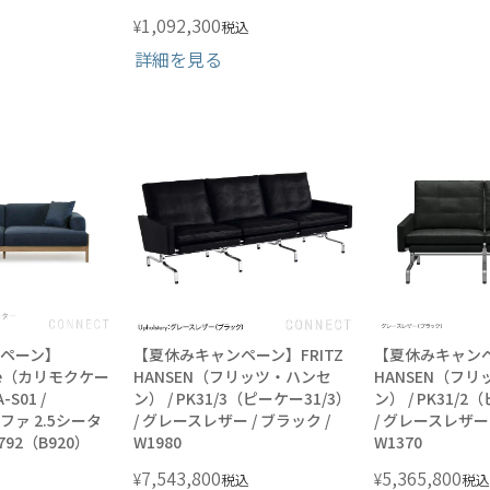
1,092,300
¥
税込
詳細を見る
ペーン】
【夏休みキャンペーン】FRITZ
【夏休みキャンペ
Case（カリモクケー
HANSEN（フリッツ・ハンセ
HANSEN（フ
-S01 /
ン） / PK31/3（ピーケー31/3）
ン） / PK31/2
ソファ 2.5シータ
/ グレースレザー / ブラック /
/ グレースレザー 
e 792（B920）
W1980
W1370
7,543,800
5,365,800
¥
¥
税込
税込