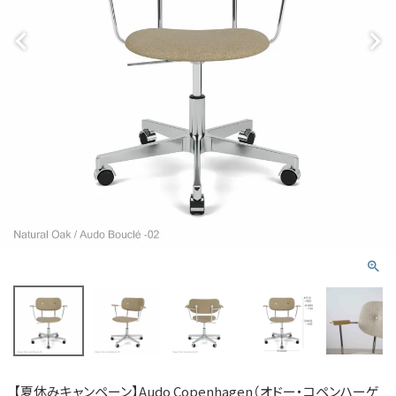
【夏休みキャンペーン】Audo Copenhagen（オドー・コペンハーゲ