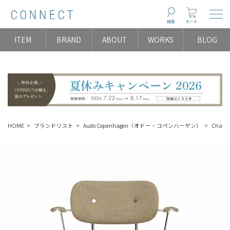
Togg
検索
カート
ITEM
BRAND
ABOUT
WORKS
BLOG
HOME
ブランドリスト
Audo Copenhagen（オドー・コペンハーゲン）
Chai