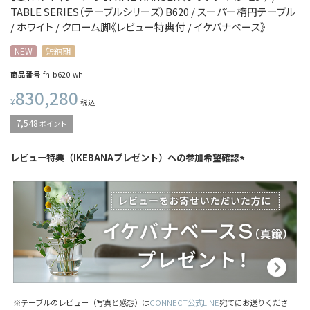
TABLE SERIES（テーブルシリーズ）B620 / スーパー楕円テーブル
/ ホワイト / クローム脚《レビュー特典付 / イケバナベース》
NEW
短納期
商品番号
fh-b620-wh
830,280
¥
税込
7,548
ポイント
レビュー特典（IKEBANAプレゼント）への参加希望確認
※テーブルのレビュー（写真と感想）は
CONNECT公式LINE
宛てにお送りくださ