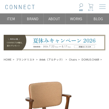
Togg
検索
カート
ITEM
BRAND
ABOUT
WORKS
BLOG
HOME
ブランドリスト
Artek（アルテック）
Chairs
DOMUS CHAIR
【夏