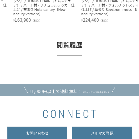
ック） / DOMUS CHAIR（ドムスチェ
ック） / DOMUS CHAIR（ドムスチェ
ア） / バーチ材・ナチュラルラッカー仕
ア） / バーチ材・ウォルナットステイン
上げ / 布張り Hola canary［New
仕上げ / 革張り Spectrum moss［New
beauty versions］
beauty versions］
163,900
224,400
¥
¥
（税込）
（税込）
閲覧履歴
11,000円以上で送料無料！
（ヴィンテージ家具を除く）
お問い合わせ
メルマガ登録