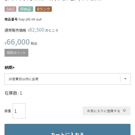
SALE
即納品
Bランク
商品番号
hay-j41-nt-out
82,500
通常販売価格
¥
のところ
66,000
¥
税込
600
ポイント
納期
在庫数
1
お気に入りに登録する
カートに入れる