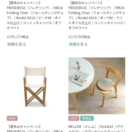
【夏休みキャンペーン】
【夏休みキャンペーン】
FREDERICIA（フレデリシア） / MK16
FREDERICIA（フレデリシア） / MK16
Folding Chair（フォールディングチェ
Folding Chair（フォールディングチェ
ア） / Model 6016 / ビーチ材・オイ
ア） / Model 6016 / オーク材・ライ
ル仕上げ / コットンキャンバス / オフ
トオイル仕上げ / コットンキャンバス /
ホワイト
オフホワイト
205,150
229,900
¥
¥
税込
税込
詳細を見る
詳細を見る
NEW
NEW
即納品
【夏休みキャンペーン】
MELLEM（メレム） / Kvadrat（クヴ
FREDERICIA（フレデリシア） / MK16
ァドラ） / ラウンドシートクッション /