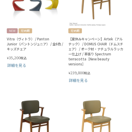
NEW
短納期
短納期
Vitra（ヴィトラ） / Panton
【夏休みキャンペーン】Artek（アル
Junior（パントンジュニア） / 全6色 /
テック） / DOMUS CHAIR（ドムスチ
キッズチェア
ェア） / オーク材・ナチュラルラッカ
ー仕上げ / 革張り Spectrum
35,200
¥
税込
terracotta［New beauty
versions］
詳細を見る
239,800
¥
税込
詳細を見る