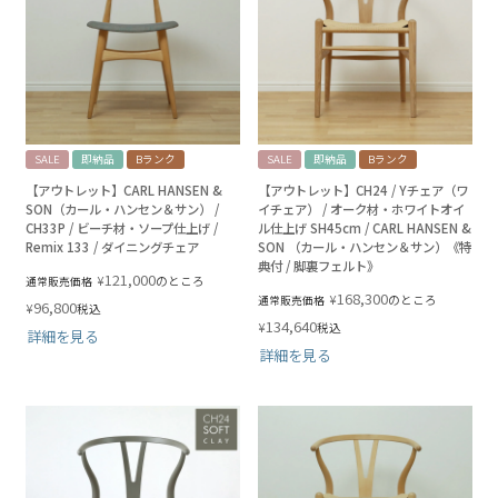
SALE
即納品
Bランク
SALE
即納品
Bランク
【アウトレット】CARL HANSEN &
【アウトレット】CH24 / Yチェア（ワ
SON（カール・ハンセン＆サン） /
イチェア） / オーク材・ホワイトオイ
CH33P / ビーチ材・ソープ仕上げ /
ル仕上げ SH45cm / CARL HANSEN &
Remix 133 / ダイニングチェア
SON （カール・ハンセン＆サン）《特
典付 / 脚裏フェルト》
121,000
¥
のところ
通常販売価格
168,300
¥
のところ
通常販売価格
96,800
¥
税込
134,640
¥
税込
詳細を見る
詳細を見る