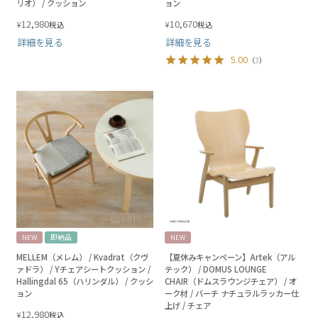
リオ） / クッション
ョン
12,980
10,670
¥
¥
税込
税込
詳細を見る
詳細を見る
5.00
（
3
）
NEW
即納品
NEW
MELLEM（メレム） / Kvadrat（クヴ
【夏休みキャンペーン】Artek（アル
ァドラ） / Yチェアシートクッション /
テック） / DOMUS LOUNGE
Hallingdal 65（ハリンダル） / クッシ
CHAIR（ドムスラウンジチェア） / オ
ョン
ーク材 / バーチ ナチュラルラッカー仕
上げ / チェア
12,980
¥
税込