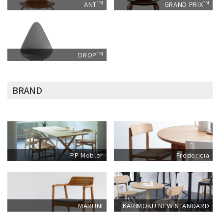
ANT
GRAND PRIX
TM
TM
DROP
TM
BRAND
PP Mobler
Fredericia
MARUNI
KARIMOKU NEW STANDARD