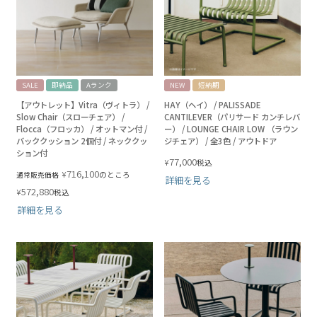
SALE
即納品
Aランク
NEW
短納期
【アウトレット】Vitra（ヴィトラ） /
HAY（ヘイ） / PALISSADE
Slow Chair（スローチェア） /
CANTILEVER（パリサード カンチレバ
Flocca（フロッカ） / オットマン付 /
ー） / LOUNGE CHAIR LOW （ラウン
バッククッション 2個付 / ネッククッ
ジチェア） / 全3色 / アウトドア
ション付
77,000
¥
税込
716,100
¥
のところ
通常販売価格
詳細を見る
572,880
¥
税込
詳細を見る