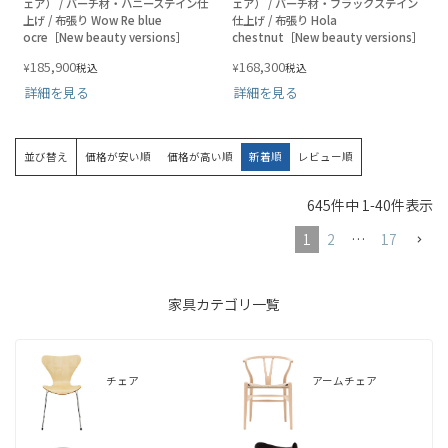
ェア） / バーチ材・ハニーステイン仕
ェア） / バーチ材・ブラックステイン
上げ / 布張り Wow Re blue
仕上げ / 布張り Hola
ocre［New beauty versions］
chestnut［New beauty versions］
185,900
168,300
¥
¥
税込
税込
詳細を見る
詳細を見る
並び替え
価格が安い順
価格が高い順
新着順
レビュー順
645
件中
1
-
40
件表示
1
2
…
17
家具カテゴリ一覧
チェア
アームチェア