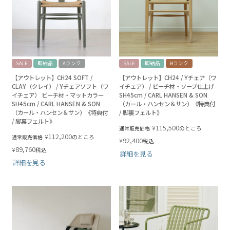
SALE
即納品
Aランク
SALE
即納品
Bランク
【アウトレット】CH24 SOFT /
【アウトレット】CH24 / Yチェア（ワ
CLAY（クレイ） / Yチェアソフト（ワ
イチェア） / ビーチ材・ソープ仕上げ
イチェア） ビーチ材・マットカラー
SH45cm / CARL HANSEN & SON
SH45cm / CARL HANSEN & SON
（カール・ハンセン＆サン）《特典付
（カール・ハンセン＆サン）《特典付
/ 脚裏フェルト》
/ 脚裏フェルト》
115,500
¥
のところ
通常販売価格
112,200
¥
のところ
通常販売価格
92,400
¥
税込
89,760
¥
税込
詳細を見る
詳細を見る