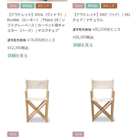
SALE
即納品
Bランク
SALE
即納品
Bランク
【アウトレット】Vitra（ヴィトラ） /
【アウトレット】HAY（ヘイ） / J41
Rookie（ルーキー） / Plano 18 / ソ
チェア / ナチュラル
フトグレーベース / カーペット用キャ
82,500
¥
のところ
通常販売価格
スター（ハード） / デスクチェア'
66,000
¥
税込
74,800
¥
のところ
通常販売価格
詳細を見る
52,360
¥
税込
詳細を見る
NEW
NEW