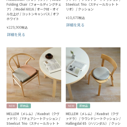
Folding Chair（フォールディングチェ
Steelcut Trio（スティールカット ト
ア） / Model 6016 / オーク材・オイ
リオ） / クッション
ル仕上げ / コットンキャンバス / オフ
10,670
¥
税込
ホワイト
詳細を見る
229,900
¥
税込
詳細を見る
NEW
即納品
NEW
即納品
MELLEM（メレム） / Kvadrat（クヴ
MELLEM（メレム） / Kvadrat（クヴ
ァドラ） / Yチェアシートクッション /
ァドラ） / ラウンドシートクッション /
Steelcut Trio（スティールカット ト
Hallingdal 65（ハリンダル） / クッシ