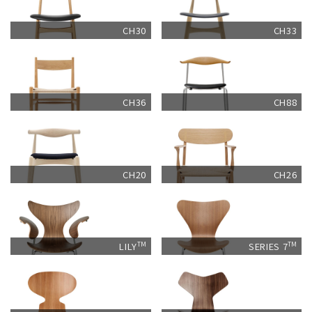
CH30
CH33
CH36
CH88
CH20
CH26
LILY
SERIES 7
TM
TM