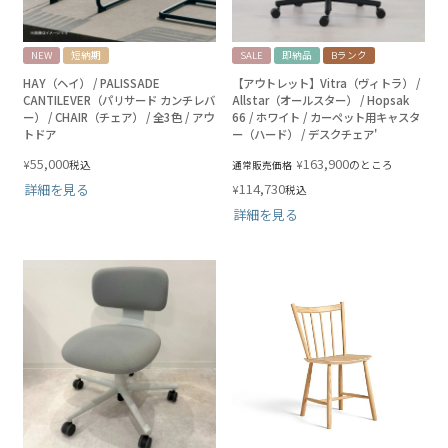
NEW
短納期
SALE
即納品
Bランク
HAY（ヘイ） / PALISSADE
【アウトレット】Vitra（ヴィトラ） /
CANTILEVER（パリサード カンチレバ
Allstar（オールスター） / Hopsak
ー） / CHAIR（チェア） / 全3色 / アウ
66 / ホワイト / カーペット用キャスタ
トドア
ー（ハード） / デスクチェア'
55,000
163,900
¥
¥
税込
のところ
通常販売価格
114,730
詳細を見る
¥
税込
詳細を見る