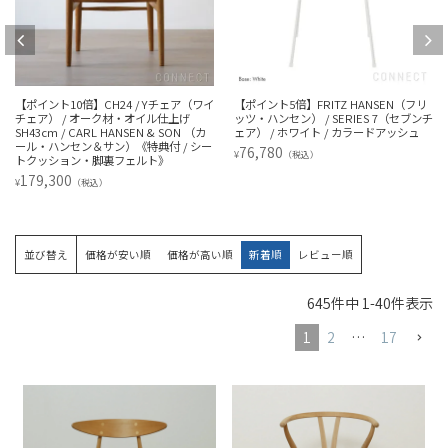
【ポイント5倍】FRITZ HANSEN（フリ
FRITZ HANSEN（フリッツ・ハンセン）
ッツ・ハンセン） / SERIES 7（セブンチ
/ PK3（ピーケー3） / ブラック / スチー
ェア） / ホワイト / カラードアッシュ
ルベース（クローム仕上げ） / チェア
76,780
83,380
¥
¥
（税込）
（税込）
並び替え
価格が安い順
価格が高い順
新着順
レビュー順
645
件中
1
-
40
件表示
1
2
…
17