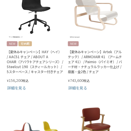
NEW
短納期
NEW
【夏休みキャンペーン】HAY（ヘイ）
【夏休みキャンペーン】Artek（アル
/ AAC51 チェア / ABOUT A
テック） / ARMCHAIR 41 （アームチ
CHAIR（アバウトアチェアシリーズ） /
ェア 41） / Paimio（パイミオ） / バ
Steelcut 190（スティールカット） /
ーチ材・ナチュラルラッカー仕上げ /
5スターベース / キャスター付きチェア
座面・全2色 / チェア
156,200
743,600
¥
¥
税込
税込
詳細を見る
詳細を見る