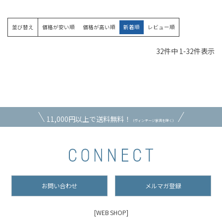
並び替え
価格が安い順
価格が高い順
新着順
レビュー順
32
件中
1
-
32
件表示
11,000円以上で送料無料！
（ヴィンテージ家具を除く）
お問い合わせ
メルマガ登録
[WEB SHOP]