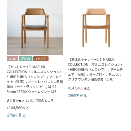
SALE
即納品
Bランク
【夏休みキャンペーン】MARUNI
COLLECTION（マルニコレクション）
【アウトレット】MARUNI
/ HIROSHIMA（ヒロシマ） / アームチ
COLLECTION（マルニコレクション）
ェア（板座）/ オーク材・ナチュラル
/ HIROSHIMA（ヒロシマ） / アームチ
クリアウレタン樹脂塗装（C-0）
ェア（張座）/ オーク材 / ウレタン樹脂
塗装（ナチュラルクリア） / M-02
147,400
¥
税込
Remix#3E02 ウォームグレー136
詳細を見る
205,700
¥
のところ
通常販売価格
164,560
¥
税込
詳細を見る