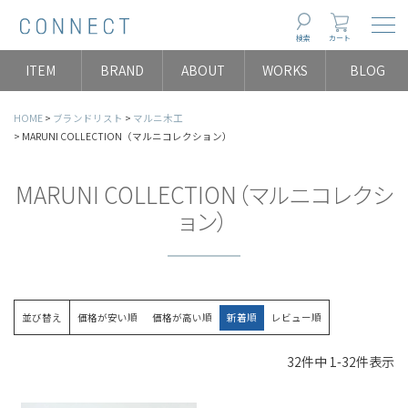
Togg
検索
カート
ITEM
BRAND
ABOUT
WORKS
BLOG
HOME
ブランドリスト
マルニ木工
MARUNI COLLECTION（マルニコレクション）
MARUNI COLLECTION（マルニコレクシ
ョン）
並び替え
価格が安い順
価格が高い順
新着順
レビュー順
32
件中
1
-
32
件表示