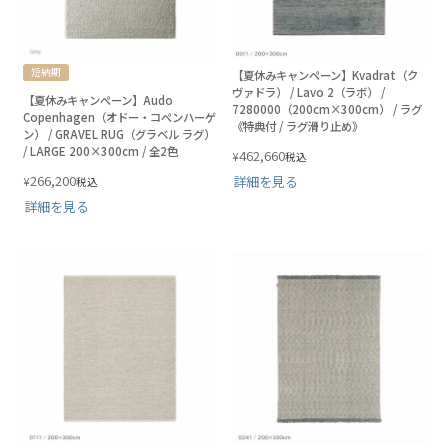
短納期
【夏休みキャンペーン】Kvadrat（ク
ヴァドラ） / Lavo 2（ラボ） /
【夏休みキャンペーン】Audo
7280000（200cm×300cm） / ラグ
Copenhagen（オドー・コペンハーゲ
《特典付 / ラグ滑り止め》
ン） / GRAVEL RUG（グラベル ラグ）
/ LARGE 200×300cm / 全2色
462,660
¥
税込
266,200
詳細を見る
¥
税込
詳細を見る