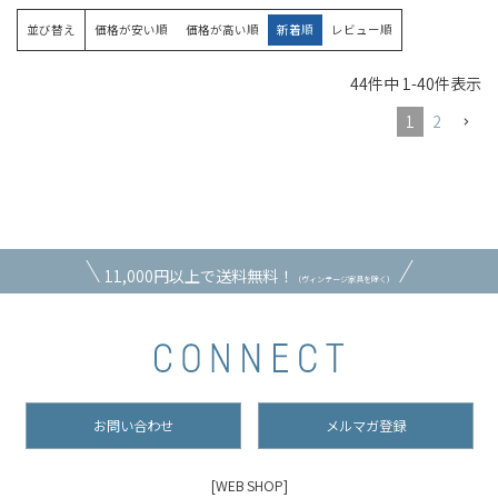
並び替え
価格が安い順
価格が高い順
新着順
レビュー順
44
件中
1
-
40
件表示
1
2
11,000円以上で送料無料！
（ヴィンテージ家具を除く）
お問い合わせ
メルマガ登録
[WEB SHOP]