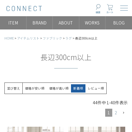
Togg
検索
カート
ITEM
BRAND
ABOUT
WORKS
BLOG
HOME
アイテムリスト
ファブリック
ラグ
長辺300cm以上
長辺300cm以上
並び替え
価格が安い順
価格が高い順
新着順
レビュー順
44
件中
1
-
40
件表示
1
2