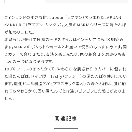
フィンランドの小さな町、Lapuan（ラプアン）でうまれたLAPUAN
KANKURIT（ラプアン カンクリ）。人気のMARIAシリーズに湯たんぽ
が加わりました。
北欧らしい幾何学模様のテキスタイルはインテリアにもよく馴染み
ます。MARIAのポケットショールとお揃いで使うのもおすすめです。同
じカラーで合わせたり、濃淡を楽しんだり、色の組合せを選ぶのも楽
しみの一つになりそうです。
100％ウールのあったかくて、やわらかな肌ざわりのカバーに包まれ
た湯たんぽは、ドイツ製 fashy（ファシー）の湯たんぽを使用してい
ます。塩化ビニル樹脂PVC（プラスチック素材）の湯たんぽは、肌に触
れてもやわらかく、固い湯たんぽとは違いゴツゴツした感じがありま
せん。
関連記事