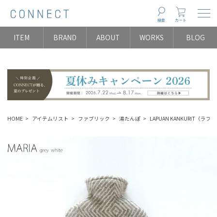
Togg
検索
カート
ITEM
BRAND
ABOUT
WORKS
BLOG
HOME
アイテムリスト
ファブリック
湯たんぽ
LAPUAN KANKURIT（ラプアン