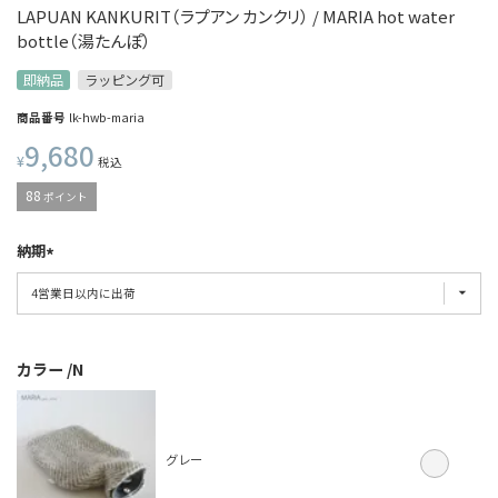
LAPUAN KANKURIT（ラプアン カンクリ） / MARIA hot water
bottle（湯たんぽ）
即納品
ラッピング可
商品番号
lk-hwb-maria
9,680
¥
税込
88
ポイント
納期
カラー
N
グレー