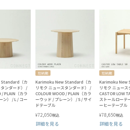
短納期
短納期
w Standard（カ
Karimoku New Standard（カ
Karimoku New
タンダード） /
リモク ニュースタンダード） /
リモク ニュース
 / PLAIN（カラ
COLOUR WOOD / PLAIN（カラ
CASTOR LOW T
ン） / L / コー
ーウッド / プレーン） / S / サイ
ストールローテーブ
ドテーブル
ーヒーテーブル
72,050
78,650
¥
¥
税込
税込
詳細を見る
詳細を見る