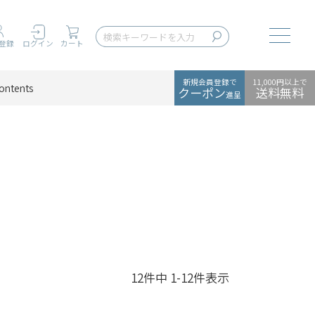
Toggle
登録
ログイン
カート
新規会員登録で
11,000円以上で
ontents
クーポン
送料無料
進呈
12
件中
1
-
12
件表示