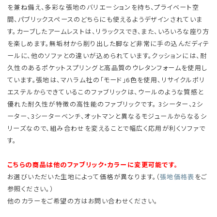
を兼ね備え、多彩な張地のバリエーションを持ち、プライベート空
間、パブリックスペースのどちらにも使えるようデザインされていま
す。カーブしたアームレストは、リラックスでき、また、いろいろな座り方
を楽しめます。無垢材から削り出した脚など非常に手の込んだディテ
ールに、他のソファとの違いが込められています。クッションには、耐
久性のあるポケットスプリングと高品質のウレタンフォームを使用し
ています。張地は、マハラム社の「モード」6色を使用、リサイクルポリ
エステルからできているこのファブリックは、ウールのような質感と
優れた耐久性が特徴の高性能のファブリックです。 3シーター、2シ
ーター、3シーターベンチ、オットマンと異なるモジュールからなるシ
リーズなので、組み合わせを変えることで幅広く応用が利くソファで
す。
こちらの商品は他のファブリック・カラーに変更可能です。
お選びいただいた生地によって価格が異なります。（
張地価格表
をご
参照ください。）
他のカラーをご希望の方はお問い合わせください。