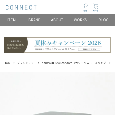
Togg
検索
カート
ITEM
BRAND
ABOUT
WORKS
BLOG
HOME
ブランドリスト
Karimoku New Standard（カリモクニュースタンダード）