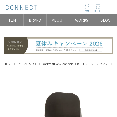
Togg
検索
カート
ITEM
BRAND
ABOUT
WORKS
BLOG
HOME
ブランドリスト
Karimoku New Standard（カリモクニュースタンダード）