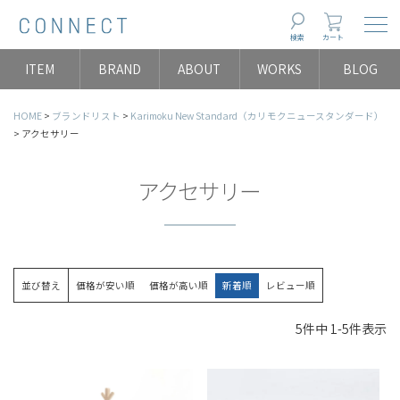
Togg
検索
カート
ITEM
BRAND
ABOUT
WORKS
BLOG
HOME
ブランドリスト
Karimoku New Standard（カリモクニュースタンダード）
アクセサリー
アクセサリー
並び替え
価格が安い順
価格が高い順
新着順
レビュー順
5
件中
1
-
5
件表示