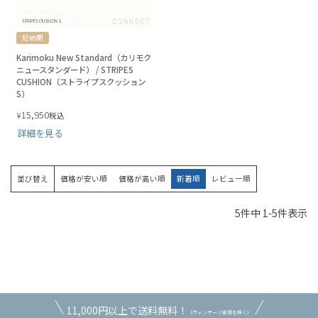
短納期
Karimoku New Standard（カリモク
ニュースタンダード） / STRIPES
CUSHION（ストライプスクッション
S）
15,950
¥
税込
詳細を見る
並び替え
価格が安い順
価格が高い順
新着順
レビュー順
5
件中
1
-
5
件表示
11,000円以上で送料無料！
（ヴィンテージ家具を除く）