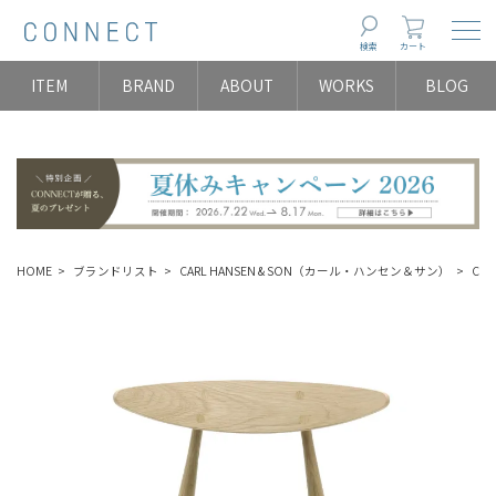
Togg
検索
カート
ITEM
BRAND
ABOUT
WORKS
BLOG
HOME
ブランドリスト
CARL HANSEN & SON（カール・ハンセン＆サン）
CHA