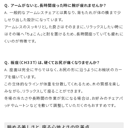
Q. アームがないと、長時間座った時に腕が疲れませんか？
A. 一般的なアームレスチェアとは異なり、背もたれが体の横まで少
しせり出した設計になっています。
アームレスのスッキリとした良さはそのままに、リラックスしたい時に
はその端へ「ちょこん」と肘を置けるため、長時間座っていても疲れに
くいのが特徴です。
Q. 板座（CH33T）は、硬くてお尻が痛くなりませんか？
A. 座面は完全に平らではなく、お尻の形に沿うようにお椀状のカー
ブを描いています。
この立体的なラインが体重を分散してくれるため、木の質感を楽し
みながら、リラックスして座ることができます。
冬場の冷たさや長時間の作業が気になる場合は、お好みのチェアパ
ッドやムートンなどを敷いて調整していただくのもおすすめです。
眺める美しさと、座る心地よさの交差点