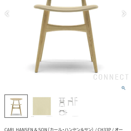
CARL HANSEN & SON（カール・ハンセン＆サン） / CH33P / オー