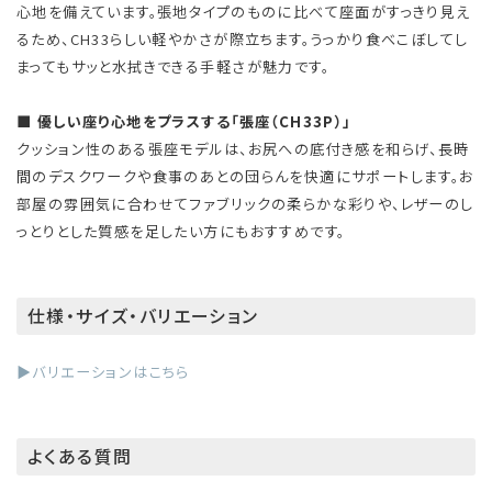
心地を備えています。張地タイプのものに比べて座面がすっきり見え
るため、CH33らしい軽やかさが際立ちます。うっかり食べこぼしてし
まってもサッと水拭きできる手軽さが魅力です。
■ 優しい座り心地をプラスする「張座（CH33P）」
クッション性のある張座モデルは、お尻への底付き感を和らげ、長時
間のデスクワークや食事のあとの団らんを快適にサポートします。お
部屋の雰囲気に合わせてファブリックの柔らかな彩りや、レザーのし
っとりとした質感を足したい方にもおすすめです。
仕様・サイズ・バリエーション
▶バリエーションはこちら
よくある質問