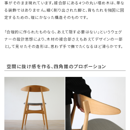
事がそのまま現れています。接合部にある4つの丸い埋め木は、単な
る装飾ではありません。細く削り出された脚と、背もたれを強固に固
定するための、理にかなった構造そのものです。
「合理的に作られたものなら、あえて隠す必要はない」というウェグ
ナーの設計思想により、木材の接合部さえもあえてデザインの一部
として見せたその造形は、思わず手で撫でたくなるほど滑らかです。
空間に抜け感を作る、四角錐のプロポーション