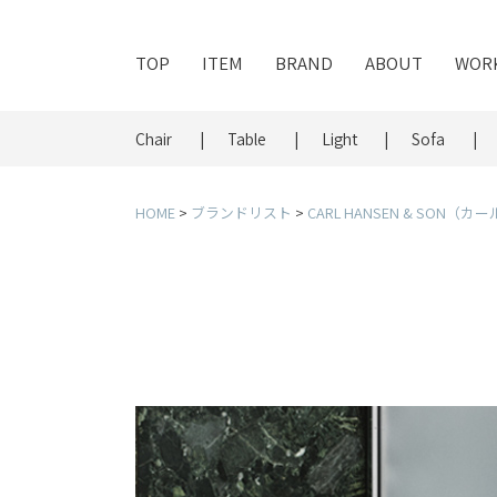
TOP
ITEM
BRAND
ABOUT
WOR
Chair
Table
Light
Sofa
HOME
ブランドリスト
CARL HANSEN & SON