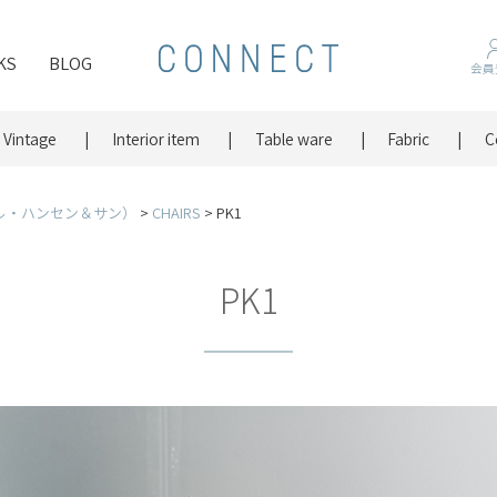
KS
BLOG
会員
Vintage
Interior item
Table ware
Fabric
C
（カール・ハンセン＆サン）
CHAIRS
PK1
PK1