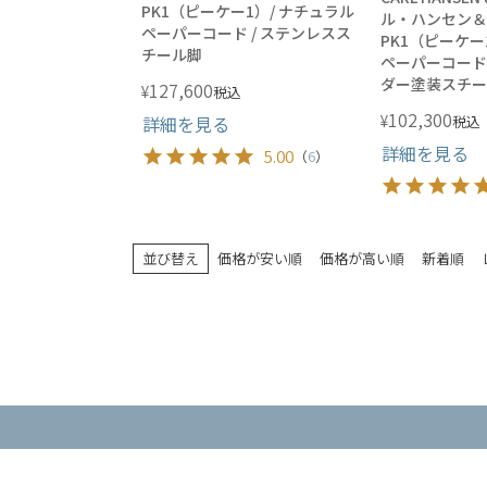
PK1（ピーケー1）/ ナチュラル
ル・ハンセン＆
ペーパーコード / ステンレスス
PK1（ピーケー
チール脚
ペーパーコード 
ダー塗装スチー
127,600
¥
税込
102,300
¥
詳細を見る
税込
詳細を見る
5.00
（
6
）
並び替え
価格が安い順
価格が高い順
新着順