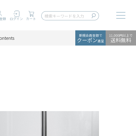
Toggle
登録
ログイン
カート
新規会員登録で
11,000円以上で
ontents
クーポン
送料無料
進呈