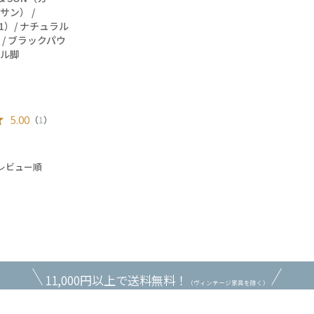
サン） /
1）/ ナチュラル
/ ブラックパウ
ル脚
5.00
（
1
）
レビュー順
11,000円以上で送料無料！
（ヴィンテージ家具を除く）