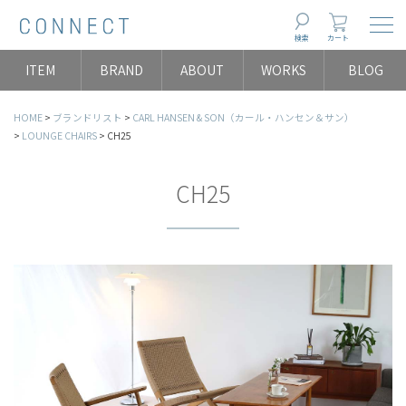
Togg
検索
カート
ITEM
BRAND
ABOUT
WORKS
BLOG
HOME
ブランドリスト
CARL HANSEN & SON（カール・ハンセン＆サン）
LOUNGE CHAIRS
CH25
CH25