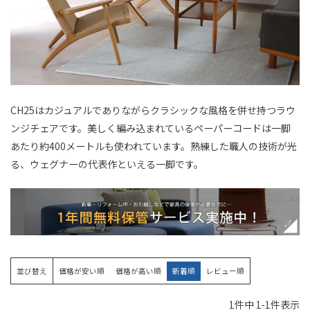
CH25はカジュアルでありながらクラシックな風格を併せ持つラウ
ンジチェアです。美しく編み込まれているペーパーコードは一脚
あたり約400メートルも使われています。熟練した職人の技術が光
る、ウェグナーの代表作といえる一脚です。
並び替え
価格が安い順
価格が高い順
新着順
レビュー順
1
件中
1
-
1
件表示