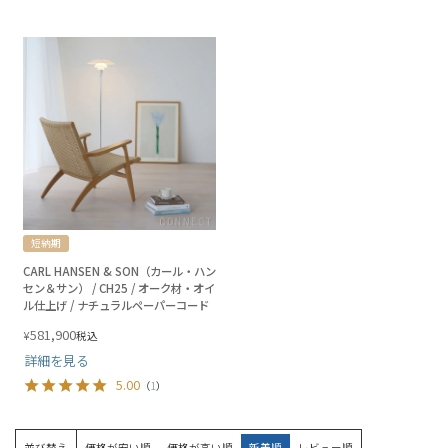
短納期
CARL HANSEN & SON（カール・ハン
セン＆サン） / CH25 / オーク材・オイ
ル仕上げ / ナチュラルペーパーコード
581,900
¥
税込
詳細を見る
5.00
（
1
）
並び替え
価格が安い順
価格が高い順
新着順
レビュー順