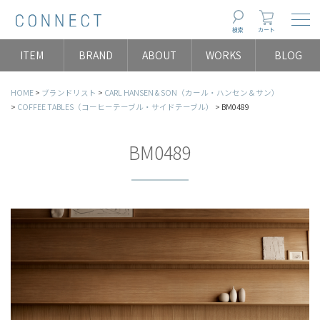
Togg
検索
カート
ITEM
BRAND
ABOUT
WORKS
BLOG
HOME
ブランドリスト
CARL HANSEN & SON（カール・ハンセン＆サン）
COFFEE TABLES（コーヒーテーブル・サイドテーブル）
BM0489
BM0489