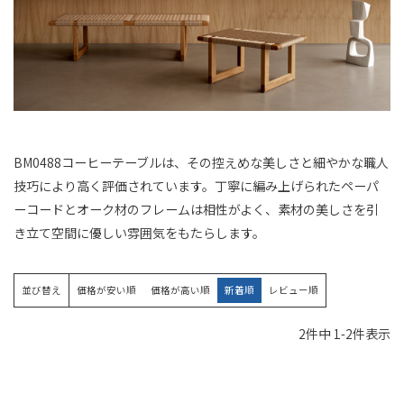
BM0488コーヒーテーブルは、その控えめな美しさと細やかな職人
技巧により高く評価されています。丁寧に編み上げられたペーパ
ーコードとオーク材のフレームは相性がよく、素材の美しさを引
き立て空間に優しい雰囲気をもたらします。
並び替え
価格が安い順
価格が高い順
新着順
レビュー順
2
件中
1
-
2
件表示