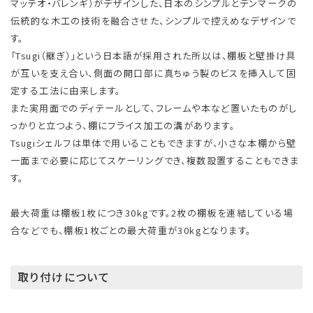
マッテオ・バレンギ）がデザインした、日本のシンプルとデンマークの
伝統的な木工の技術を融合させた、シンプルで控えめなデザインで
す。
「Tsugi（継ぎ）」という日本語が採用された所以は、棚板と壁掛け具
が互いを支え合い、側面の開口部に真ちゅう製のビスを挿入して固
定する工法に由来します。
また実用面でのディテールとして、フレームや本など置いたものがし
っかりと立つよう、棚にフライス加工の溝があります。
Tsugiシェルフは単体で用いることもできますが、小さな本棚から壁
一面まで必要に応じてスケーリングでき、複数設置することもできま
す。
最大荷重は棚板1枚につき30kgです。2枚の棚板を連結している場
合などでも、棚板1枚ごとの最大荷重が30kgとなります。
取り付けについて