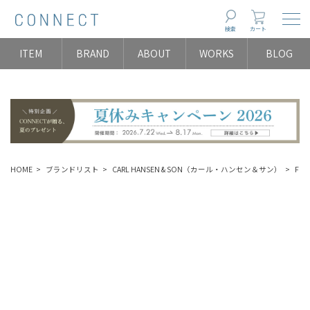
Togg
検索
カート
ITEM
BRAND
ABOUT
WORKS
BLOG
HOME
ブランドリスト
CARL HANSEN & SON（カール・ハンセン＆サン）
FB0