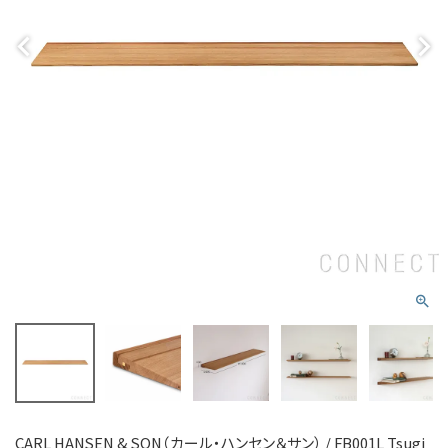
CARL HANSEN & SON（カール・ハンセン＆サン） / FB001L Tsugi