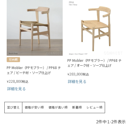
短納期
PP Mobler（PPモブラー） / PP68 チ
ェア / オーク材・ソープ仕上げ
PP Mobler（PPモブラー） / PP68 チ
ェア / ビーチ材・ソープ仕上げ
283,800
¥
税込
228,800
詳細を見る
¥
税込
詳細を見る
並び替え
価格が安い順
価格が高い順
新着順
レビュー順
2
件中
1
-
2
件表示