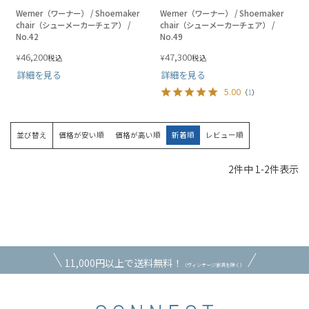
Werner（ワーナー） / Shoemaker
Werner（ワーナー） / Shoemaker
chair（シューメーカーチェア） /
chair（シューメーカーチェア） /
No.42
No.49
46,200
47,300
¥
¥
税込
税込
詳細を見る
詳細を見る
5.00
（
1
）
並び替え
価格が安い順
価格が高い順
新着順
レビュー順
2
件中
1
-
2
件表示
11,000円以上で送料無料！
（ヴィンテージ家具を除く）