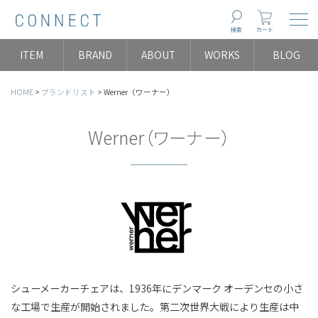
Togg
検索
カート
ITEM
BRAND
ABOUT
WORKS
BLOG
HOME
ブランドリスト
Werner（ワーナー）
Werner（ワーナー）
シューメーカーチェアは、1936年にデンマーク オーデンセの小さ
な工場で生産が開始されました。第二次世界大戦により生産は中