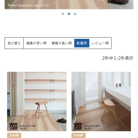
並び替え
価格が安い順
価格が高い順
新着順
レビュー順
2
件中
1
-
2
件表示
短納期
短納期