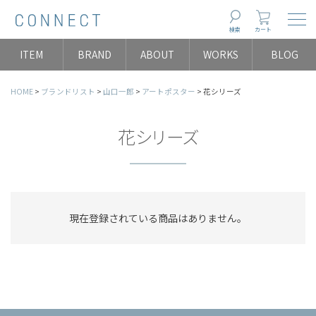
Togg
検索
カート
ITEM
BRAND
ABOUT
WORKS
BLOG
HOME
ブランドリスト
山口一郎
アートポスター
花シリーズ
花シリーズ
現在登録されている商品はありません。