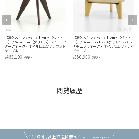
【夏休みキャンペーン】Vitra（ヴィト
【アウトレット】Vitra（ヴィトラ） /
ラ） / Gueridon bas（ゲリドン バ） /
Bistro Stand-up Table（ビストロ スタ
ナチュラルオーク・オイル仕上げ / サイ
ンドアップテーブル）Φ796 / メラミン
ドテーブル
ホワイト天板 / ベーシックダーク脚・パ
ウダーコート仕上げ / ラウンドテーブル'
350,900
¥
（税込）
96,800
¥
（税込）
閲覧履歴
11,000円以上で送料無料！
（ヴィンテージ家具を除く）