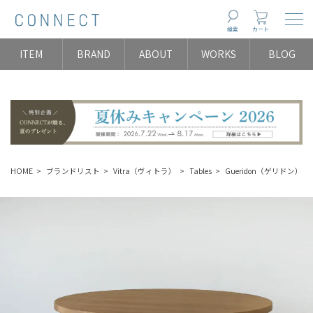
Togg
検索
カート
ITEM
BRAND
ABOUT
WORKS
BLOG
HOME
ブランドリスト
Vitra（ヴィトラ）
Tables
Gueridon（ゲリドン）