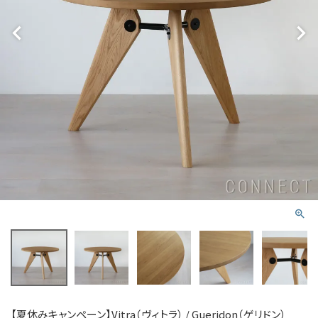
【夏休みキャンペーン】Vitra（ヴィトラ） / Gueridon（ゲリドン）