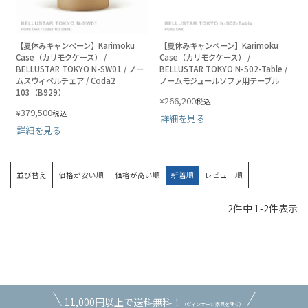
【夏休みキャンペーン】Karimoku
【夏休みキャンペーン】Karimoku
Case（カリモクケース） /
Case（カリモクケース） /
BELLUSTAR TOKYO N-SW01 / ノー
BELLUSTAR TOKYO N-S02-Table /
ムスウィベルチェア / Coda2
ノームモジュールソファ用テーブル
103（B929）
266,200
¥
税込
379,500
¥
税込
詳細を見る
詳細を見る
並び替え
価格が安い順
価格が高い順
新着順
レビュー順
2
件中
1
-
2
件表示
11,000円以上で送料無料！
（ヴィンテージ家具を除く）