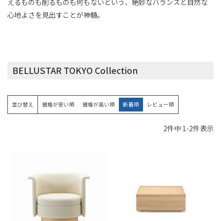
えるものも削るものも何もないという、絶妙なバランスと自然な
心地よさを見出すことが神髄。
BELLUSTAR TOKYO Collection
並び替え
価格が安い順
価格が高い順
新着順
レビュー順
2
件中
1
-
2
件表示