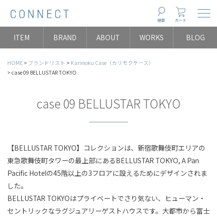
Togg
検索
カート
ITEM
BRAND
ABOUT
WORKS
BLOG
HOME
ブランドリスト
Karimoku Case（カリモクケース）
case 09 BELLUSTAR TOKYO
case 09 BELLUSTAR TOKYO
【BELLUSTAR TOKYO】コレクションは、新宿歌舞伎町エリアの
東急歌舞伎町タワーの最上部にあるBELLUSTAR TOKYO, A Pan
Pacific Hotelの45階以上の3フロアに設えるためにデザインされま
した。
BELLUSTAR TOKYOはプライベートでさり気ない、ヒューマン・
セントリックなラグジュアリーゲストハウスです。大都市から富士