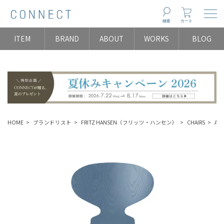
Togg
検索
カート
ITEM
BRAND
ABOUT
WORKS
BLOG
HOME
ブランドリスト
FRITZ HANSEN（フリッツ・ハンセン）
CHAIRS
A