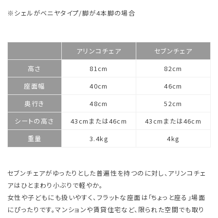
※シェルがベニヤタイプ/脚が4本脚の場合
アリンコチェア
セブンチェア
高さ
81cm
82cm
座面幅
40cm
46cm
奥行き
48cm
52cm
シートの高さ
43cmまたは46cm
43cmまたは46cm
重量
3.4kg
4kg
セブンチェアがゆったりとした普遍性を持つのに対し、アリンコチェ
アはひとまわり小ぶりで軽やか。
女性や子どもにも扱いやすく、フラットな座面は「ちょっと座る」場面
にぴったりです。マンションや賃貸住宅など、限られた空間でも取り