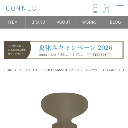
Togg
検索
カート
ITEM
BRAND
ABOUT
WORKS
BLOG
HOME
ブランドリスト
FRITZ HANSEN（フリッツ・ハンセン）
CHAIRS
A