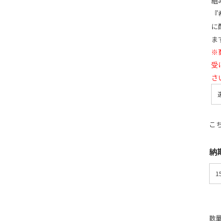
組
『
に
ま
※
受
さ
こ
納