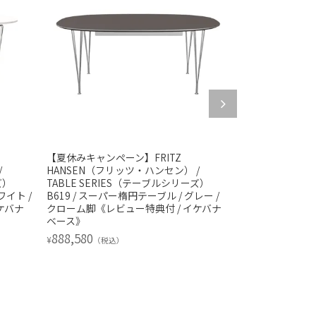
【夏休みキャンペーン】FRITZ
【夏休みキャンペ
/
HANSEN（フリッツ・ハンセン） /
HANSEN（フ
ズ）
TABLE SERIES（テーブルシリーズ）
TABLE SER
ワイト /
B619 / スーパー楕円テーブル / グレー /
B616 / スーパ
ケバナ
クローム脚《レビュー特典付 / イケバナ
ブラウンブロン
ベース》
イケバナベース
888,580
414,480
¥
¥
（税込）
（税込