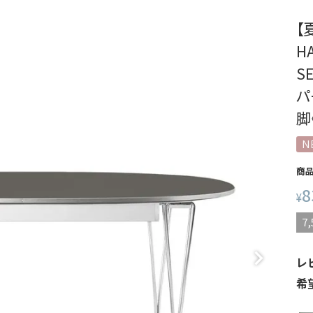
【
H
S
パ
脚
N
商
8
¥
7,
レ
希