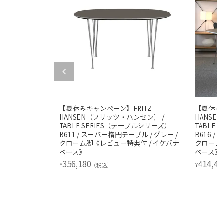
ITZ
【夏休みキャンペーン】FRITZ
【夏休
ンセン） /
HANSEN（フリッツ・ハンセン） /
HANS
ブルシリーズ）
TABLE SERIES（テーブルシリーズ）
TABL
ル / グレー /
B611 / スーパー楕円テーブル / グレー /
B616
付 / イケバナ
クローム脚《レビュー特典付 / イケバナ
クロー
ベース》
ベース
356,180
414,
¥
¥
（税込）