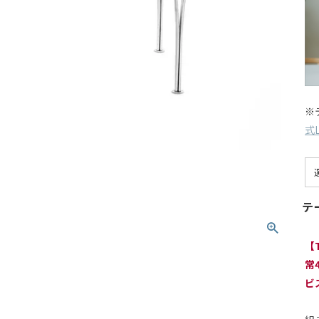
※
式L
テ
【
常
ビ