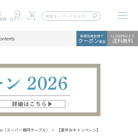
Toggle
登録
ログイン
カート
新規会員登録で
11,000円以上で
ontents
クーポン
送料無料
進呈
llipse（スーパー楕円テーブル）
【夏休みキャンペーン】FRITZ HANSEN（フリ