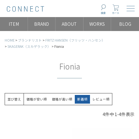
Togg
検索
カート
ITEM
BRAND
ABOUT
WORKS
BLOG
HOME
ブランドリスト
FRITZ HANSEN（フリッツ・ハンセン）
SKAGERAK（スカゲラック）
Fionia
Fionia
並び替え
価格が安い順
価格が高い順
新着順
レビュー順
4
件中
1
-
4
件表示