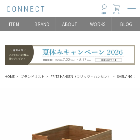
Togg
検索
カート
ITEM
BRAND
ABOUT
WORKS
BLOG
HOME
ブランドリスト
FRITZ HANSEN（フリッツ・ハンセン）
SHELVING