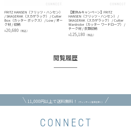
FRITZ HANSEN（フリッツ・ハンセン）
【夏休みキャンペーン】FRITZ
/ SKAGERAK（スカゲラック） / Cutter
HANSEN（フリッツ・ハンセン） /
Box（カッター ボックス） / Low / オー
SKAGERAK（スカゲラック） / Cutter
ク材 / 収納
Wardrobe（カッター ワードローブ） /
チーク材 / 衣類収納
20,680
¥
（税込）
125,180
¥
（税込）
閲覧履歴
11,000円以上で送料無料！
（ヴィンテージ家具を除く）