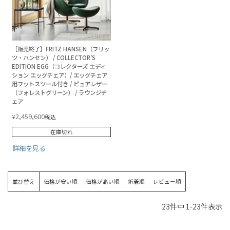
［販売終了］FRITZ HANSEN（フリッ
ツ・ハンセン） / COLLECTOR’S
EDITION EGG（コレクターズ エディ
ション エッグチェア）/ エッグチェア
用フットスツール付き / ピュアレザー
（フォレストグリーン） / ラウンジチ
ェア
2,459,600
¥
税込
在庫切れ
詳細を見る
並び替え
価格が安い順
価格が高い順
新着順
レビュー順
23
件中
1
-
23
件表示