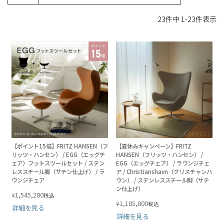
23
件中
1
-
23
件表示
【ポイント15倍】FRITZ HANSEN（フ
【夏休みキャンペーン】FRITZ
リッツ・ハンセン） / EGG（エッグチ
HANSEN（フリッツ・ハンセン） /
ェア）フットスツールセット / ステン
EGG（エッグチェア） / ラウンジチェ
レススチール脚（サテン仕上げ） / ラ
ア / Christianshavn（クリスチャンハ
ウンジチェア
ウン） / ステンレススチール脚（サテ
ン仕上げ）
1,545,280
¥
税込
1,185,800
¥
税込
詳細を見る
詳細を見る