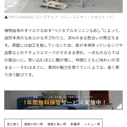
▲
FRITZ HANSEN / エッグチェア（グレースレザー / ウォルナット）
植物由来のオイルでなめす“ベジタブルタンニンなめし”によって、
自然本来のなめらかな手ざわりと、深みのある色合いが際立ちま
す。表面には加工を施していないため、皮が本来持っているシワや
血筋などのナチュラルマークがそのまま表れ、一点ものならでは
の風合いに。使い込むほどに艶が増し、時間とともに味わいが深
まる——それはまさに、素材の魅力を育てていくような、長く寄
り添う歓びです。
並び替え
価格が安い順
価格が高い順
新着順
レビュー順