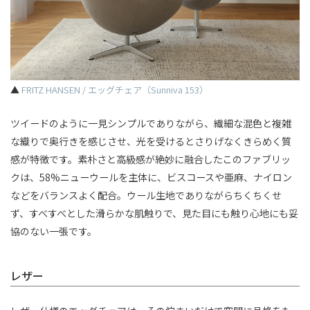
▲
FRITZ HANSEN / エッグチェア（Sunniva 153）
ツイードのように一見シンプルでありながら、繊細な混色と複雑
な織りで奥行きを感じさせ、光を受けるとさりげなくきらめく質
感が特徴です。素朴さと高級感が絶妙に融合したこのファブリッ
クは、58%ニューウールを主体に、ビスコースや亜麻、ナイロン
などをバランスよく配合。ウール生地でありながらちくちくせ
ず、すべすべとした滑らかな肌触りで、見た目にも触り心地にも妥
協のない一張です。
レザー