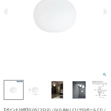
【ポイント10倍】FLOS（フロス） / GLO-BALL C1（グロボール C1） /