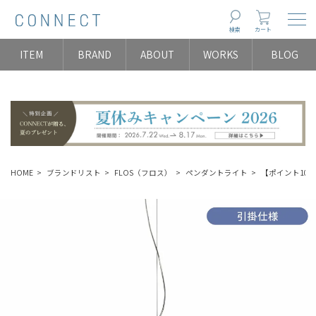
Togg
検索
カート
ITEM
BRAND
ABOUT
WORKS
BLOG
HOME
ブランドリスト
FLOS（フロス）
ペンダントライト
【ポイント10倍】