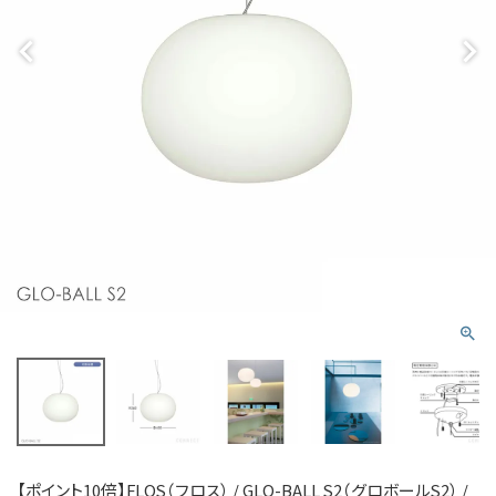
【ポイント10倍】FLOS（フロス） / GLO-BALL S2（グロボールS2） /