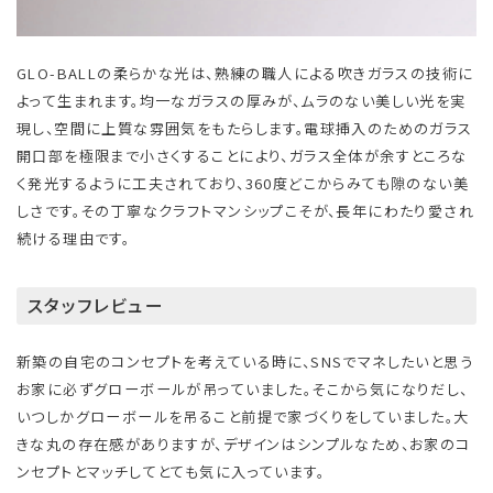
GLO-BALLの柔らかな光は、熟練の職人による吹きガラスの技術に
よって生まれます。均一なガラスの厚みが、ムラのない美しい光を実
現し、空間に上質な雰囲気をもたらします。電球挿入のためのガラス
開口部を極限まで小さくすることにより、ガラス全体が余すところな
く発光するように工夫されており、360度どこからみても隙のない美
しさです。その丁寧なクラフトマンシップこそが、長年にわたり愛され
続ける理由です。
スタッフレビュー
新築の自宅のコンセプトを考えている時に、SNSでマネしたいと思う
お家に必ずグローボールが吊っていました。そこから気になりだし、
いつしかグローボールを吊ること前提で家づくりをしていました。大
きな丸の存在感がありますが、デザインはシンプルなため、お家のコ
ンセプトとマッチしてとても気に入っています。