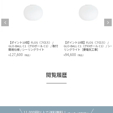
【ポイント10倍】FLOS（フロス） /
【ポイント10倍】FLOS（フロス） /
GLO-BALL C1（グロボール C1） / 取付
GLO-BALL C1（グロボール C1） / シー
簡易仕様 / シーリングライト
リングライト［要電気工事］
127,600
94,600
¥
¥
（税込）
（税込）
閲覧履歴
11,000円以上で送料無料！
（ヴィンテージ家具を除く）