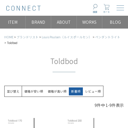
Togg
検索
カート
ITEM
BRAND
ABOUT
WORKS
BLOG
HOME
ブランドリスト
Louis Poulsen（ルイスポールセン）
ペンダントライト
Toldbod
Toldbod
並び替え
価格が安い順
価格が高い順
新着順
レビュー順
9
件中
1
-
9
件表示