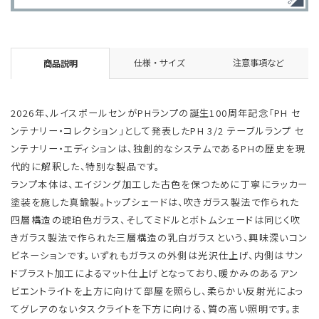
仕様・サイズ
注意事項など
商品説明
2026年、ルイスポールセンがPHランプの誕生100周年記念「PH セ
ンテナリー・コレクション」として発表したPH 3/2 テーブルランプ セ
ンテナリー・エディションは、独創的なシステムであるPHの歴史を現
代的に解釈した、特別な製品です。
ランプ本体は、エイジング加工した古色を保つために丁寧にラッカー
塗装を施した真鍮製。トップシェードは、吹きガラス製法で作られた
四層構造の琥珀色ガラス、そしてミドルとボトムシェードは同じく吹
きガラス製法で作られた三層構造の乳白ガラスという、興味深いコン
ビネーションです。いずれもガラスの外側は光沢仕上げ、内側はサン
ドブラスト加工によるマット仕上げとなっており、暖かみのあるアン
ビエントライトを上方に向けて部屋を照らし、柔らかい反射光によっ
てグレアのないタスクライトを下方に向ける、質の高い照明です。ま