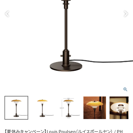
【夏休みキャンペーン】Louis Poulsen（ルイスポールセン） / PH