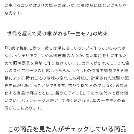
に生じるコンマ数ミリの厚みの違いが、工業製品にはない温もりを
与えます。
世代を超えて受け継がれる「一生モノ」の約束
「形態は機能に従う」。彼らは単に美しいランプを作っているのでは
なく、インテリアファンや本物志向の人々が、長い年月を共にするた
めの照明器具を真摯に作り続けています。ガラスが割れてしまった場
合のスペアパーツの供給はもちろん、ソケットの位置を調整できる機
構によって、時代ごとの電球の変化にも対応し、計算された完璧な配
光を再現し続けることができます。 古びて捨てるのではなく、経年変
化する真鍮の輝きとともに、親から子へ、そして次の世代へと受け継
いでいく。ヴィンテージ照明として長く愛される、真の一生モノの価
値がここにあります。
この商品を見た人がチェックしている商品