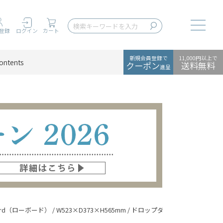
Toggle
登録
ログイン
カート
新規会員登録で
11,000円以上で
ontents
クーポン
送料無料
進呈
（ローボード） / W523×D373×H565mm / ドロップダウンドア×1