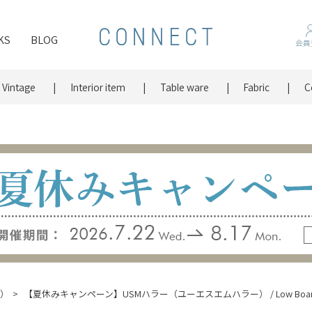
KS
BLOG
会員
Vintage
Interior item
Table ware
Fabric
C
ム）
【夏休みキャンペーン】USMハラー（ユーエスエムハラー） / Low Board