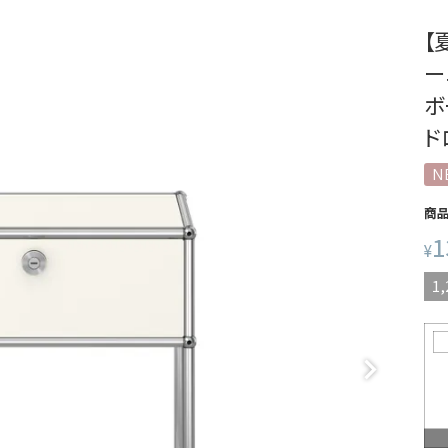
【
ー
ボ
ド
N
商
1
¥
1,