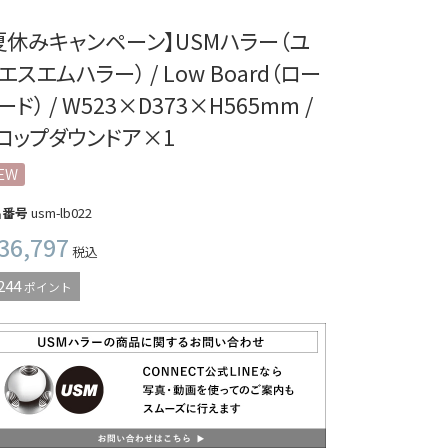
夏休みキャンペーン】USMハラー（ユ
エスエムハラー） / Low Board（ロー
ード） / W523×D373×H565mm /
ロップダウンドア×1
EW
品番号
usm-lb022
36,797
税込
244
ポイント