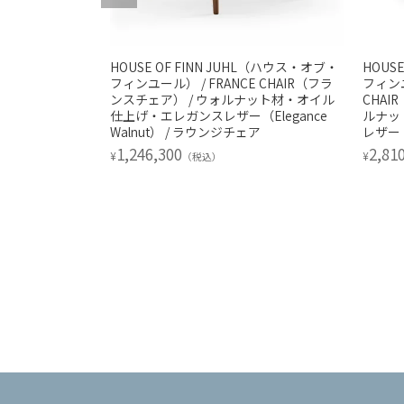
HL（ハウス・オブ・
HOUSE OF FINN JUHL（ハウス・オブ・
HOUS
Y CHAIR（ウィス
フィンユール） / FRANCE CHAIR（フラ
フィンユ
ナット材・オイル
ンスチェア） / ウォルナット材・オイル
CHAI
Elegance
仕上げ・エレガンスレザー（Elegance
ルナッ
ア
Walnut） / ラウンジチェア
レザー（E
1,246,300
2,81
¥
¥
（税込）