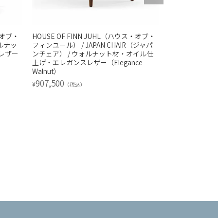
ス・オブ・
HOUSE OF FINN JUHL（ハウス・オブ・
HOUSE OF F
ォルナッ
フィンユール） / JAPAN CHAIR（ジャパ
フィンユール） / 
レザー
ンチェア） / ウォルナット材・オイル仕
ト材・オイル仕
上げ・エレガンスレザー（Elegance
（mocca） /
Walnut）
1,925,000
¥
（税
907,500
¥
（税込）