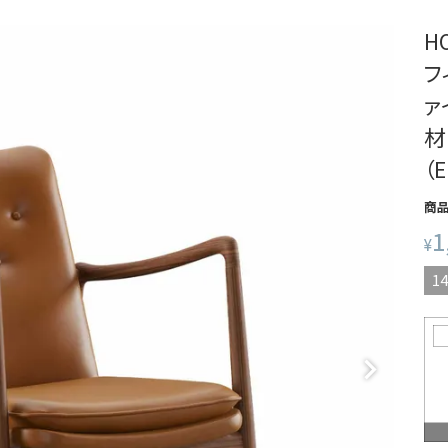
H
フ
ァ
材
（
商
1
¥
14