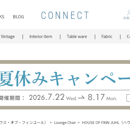
KS
BLOG
会員
Vintage
Interior item
Table ware
Fabric
C
HL（ハウス・オブ・フィンユール）
Lounge Chair
HOUSE OF FINN JU