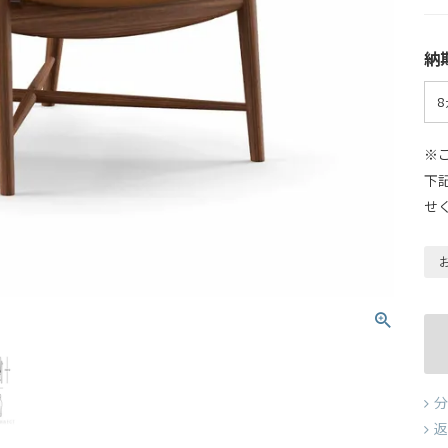
納
※
下
せ
分
返