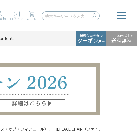
Toggle
登録
ログイン
カート
新規会員登録で
11,000円以上で
ontents
クーポン
送料無料
進呈
HL（ハウス・オブ・フィンユール） / FIREPLACE CHAIR（ファイアープレイスチェ