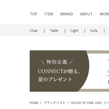
TOP
ITEM
BRAND
ABOUT
WOR
Chair
Table
Light
Sofa
HOME
ブランドリスト
HOUSE OF FINN JU