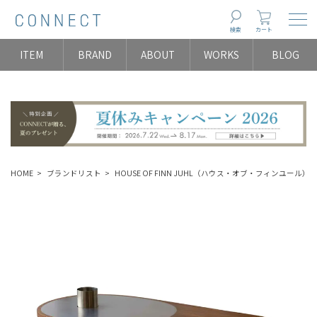
Togg
検索
カート
ITEM
BRAND
ABOUT
WORKS
BLOG
HOME
ブランドリスト
HOUSE OF FINN JUHL（ハウス・オブ・フィンユール）